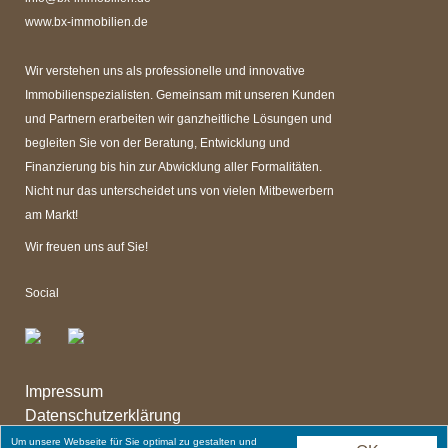
www.bx-immobilien.de
Wir verstehen uns als professionelle und innovative
Immobilienspezialisten. Gemeinsam mit unseren Kunden
und Partnern erarbeiten wir ganzheitliche Lösungen und
begleiten Sie von der Beratung, Entwicklung und
Finanzierung bis hin zur Abwicklung aller Formalitäten.
Nicht nur das unterscheidet uns von vielen Mitbewerbern
am Markt!
Wir freuen uns auf Sie!
Social
Impressum
Datenschutzerklärung
Kontakt
Um unsere Webseite für Sie optimal zu gestalten und